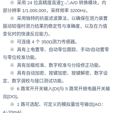
※
采用 24 位高精度高速∑-△A/D 转换模块，内
部分辨率 1/1,000,000，采样频率 3200Hz。
※
采用独特的抗振滤波算法，以确保在测力装置
振动较强时测力结果的稳定性与准确度，以及在力值
变化时的快速反应能力。
※
可连接 4 个 350Ω测力传感器。
※
具有上电置零、自动零位跟踪、手动/自动置零
与零位校准功能。
※
具有加载校准、数字校准与分段修正功能。
※
具有自动加密、按键加密、按键解密、数字设
定、数字调校与接口测试功能。
※
6 路常开开关输入[DI]与 5 路常开继电器开关输
出[DO]。
※
1 路可选配、可定义的模拟量信号输出[AO：
4~20mA]。