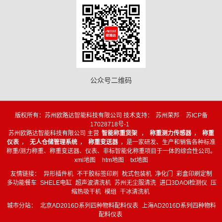
公众号二维码
版权所有：苏州欧路达智能科技有限公司 技术支持：
苏州荣邦
苏ICP备
17028718号-1
苏州欧路达智能科技有限公司 主营
智能称重货架
，
称重测力传感器
，
称重
仪表
，
无人仓储管理系统
，
称重变送器
，是一家研发、生产和销售各种标准
称重/测力称重、称重变送器、仪表、非标智能化称重项目于一体的综合性公司。
xml地图
htm地图
txt地图
友情链接：
异形插件机
不干胶标签印刷
枕式包装机
净化门
彩盒印刷定制
多功能餐车
SHELE电缸
超声波清洗机
苏州无尘服清洗
进口3DAOI检测仪
压
缩热吸干机
模组
干冰清洗机
城市分站：
北京AD2016D系列四种物料配料仪表
上海AD2016D系列四种物料
配料仪表