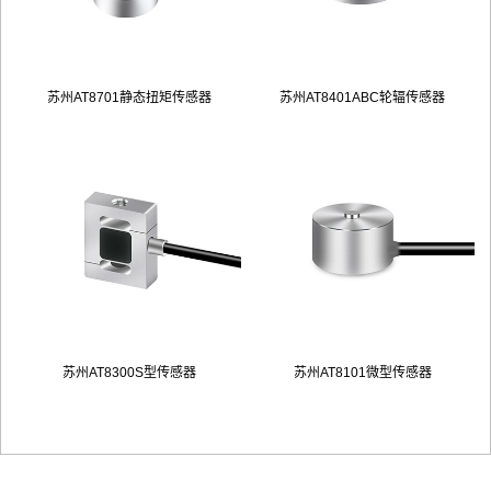
苏州AD2016D系列四种物料配料仪表
苏州AT8701静态扭矩传感器
苏州TDA-E 多路网口变送器
苏州AT8822称重模组
苏州TDA-16A 高精度模拟数字变送器
苏州AD2016C称重/测力控制器
苏州AT8401ABC轮辐传感器
苏州AT8811微量称重模块
苏州AD2022A 多协议称重控制器
苏州TDA-10B 检重/分选控制器
苏州AT8300S型传感器
苏州AT8802A称重模块
苏州AD2019D 定量包装控制器
苏州TDA-04A 数字重量变送器
苏州AT8101微型传感器
苏州AT8801称重模块