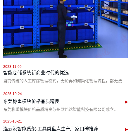
2023-11-09
智能仓储系统新商业时代的优选
当前传统的人工库房管理模式，无论再如何简化管理流程，都无法解决领用流程复杂、出入库效率低、库存盘点难、库存信息闭塞、账实不符等突出问题。无人智能仓库系统是以物料重量转化为数量，结合软硬件、门禁系统等，...
2025-10-24
东莞称重模块价格品质精良
东莞称重模块价格品质精良苏州欧路达智能科技有限公司成立于2014年，公司致力于研发、生产和销售各种标准称重/测力称重、称重变送器、仪表、非标智能化称重项目于一体的综合性企业，以及承接与之配套的压力、称...
2025-10-21
连云港智能货架-工具类盘点生产厂家口碑推荐